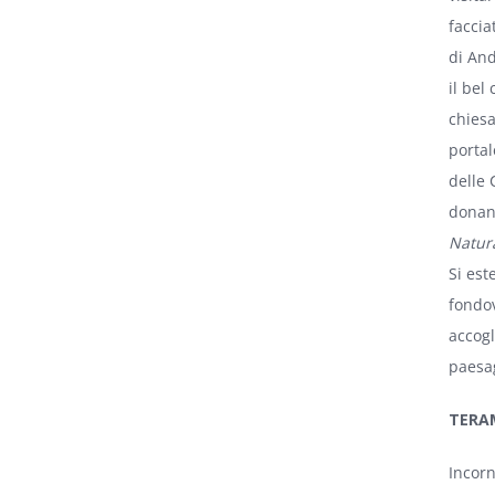
faccia
di And
il bel
chiesa
portal
delle 
donano
Natura
Si est
fondov
accogl
paesag
TERA
Incorn