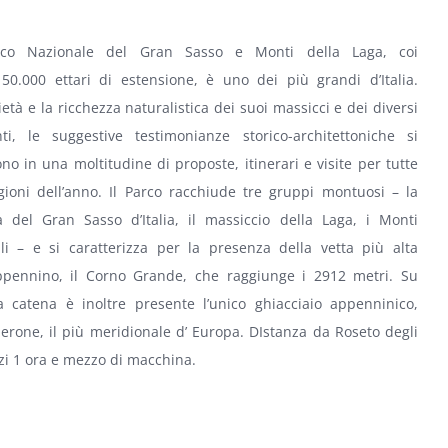
rco Nazionale del Gran Sasso e Monti della Laga, coi
150.000 ettari di estensione, è uno dei più grandi d’Italia.
ietà e la ricchezza naturalistica dei suoi massicci e dei diversi
nti, le suggestive testimonianze storico-architettoniche si
tono in una moltitudine di proposte, itinerari e visite per tutte
gioni dell’anno. Il Parco racchiude tre gruppi montuosi – la
a del Gran Sasso d’Italia, il massiccio della Laga, i Monti
li – e si caratterizza per la presenza della vetta più alta
Appennino, il Corno Grande, che raggiunge i 2912 metri. Su
a catena è inoltre presente l’unico ghiacciaio appenninico,
derone, il più meridionale d’ Europa. DIstanza da Roseto degli
i 1 ora e mezzo di macchina.