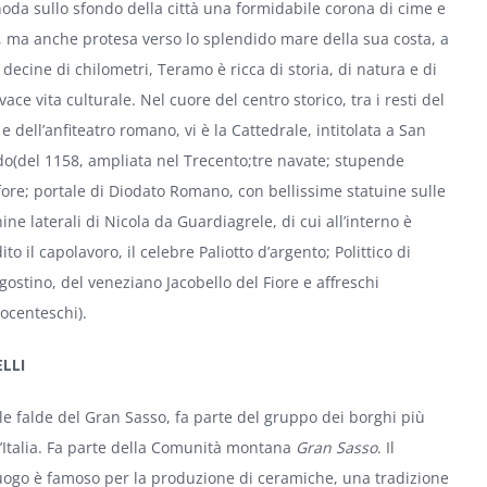
oda sullo sfondo della città una formidabile corona di cime e
, ma anche protesa verso lo splendido mare della sua costa, a
decine di chilometri, Teramo è ricca di storia, di natura e di
vace vita culturale. Nel cuore del centro storico, tra i resti del
 e dell’anfiteatro romano, vi è la Cattedrale, intitolata a San
o(del 1158, ampliata nel Trecento;tre navate; stupende
re; portale di Diodato Romano, con bellissime statuine sulle
ine laterali di Nicola da Guardiagrele, di cui all’interno è
ito il capolavoro, il celebre Paliotto d’argento; Polittico di
gostino, del veneziano Jacobello del Fiore e affreschi
ocenteschi).
LLI
lle falde del Gran Sasso, fa parte del gruppo dei borghi più
d’Italia. Fa parte della Comunità montana
Gran Sasso
. Il
ogo è famoso per la produzione di ceramiche, una tradizione