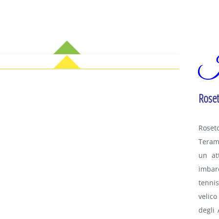
I
Roset
Roset
Teram
un at
imbar
tennis
velico
degli 