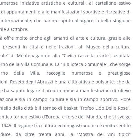
umerose iniziative artistiche e culturali, al cartellone estivo
di appuntamenti e alle manifestazioni sportive e ricreative di
o internazionale, che hanno saputo allargare la bella stagione
ile a Ottobre.
tà offre molto anche agli amanti di arte e cultura, grazie alle
 presenti in città e nelle frazioni, al “Museo della cultura
ale” di Montepagano e alla “Civica raccolta d’arte”, ospitata
terno della Villa Comunale. La “Biblioteca Comunale”, che sorge
nterno della Villa, raccoglie numerose e prestigiose
oni. Roseto degli Abruzzi è una città attiva e pulsante, che da
 ha saputo legare il proprio nome a manifestazioni di rilievo
azionale sia in campo culturale sia in campo sportivo. Fiore
chiello della città è il torneo di basket “Trofeo Lido Delle Rose”,
 antico torneo estivo d’Europa e forse del Mondo, che si svolge
l 1945. Il legame fra cultura ed enogastronomia è molto sentito
duce, da oltre trenta anni, la “Mostra dei vini tipici”