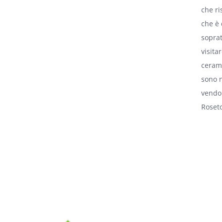
che ri
che è 
soprat
visita
cerami
sono 
vendon
Roseto