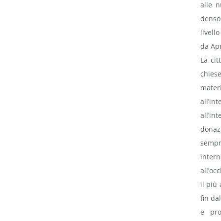
alle n
denso 
livell
da Apr
La cit
chiese
materi
all’in
all’i
donazi
sempre
intern
all’oc
il più
fin da
e pro