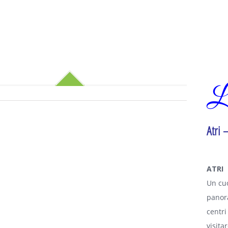
Le
Atri 
ATRI
Un cuo
panora
centri
visita