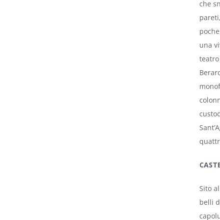
che sn
pareti
poche 
una vi
teatro
Berard
monofo
colonn
custod
Sant’A
quattr
CASTE
Sito a
belli 
capolu