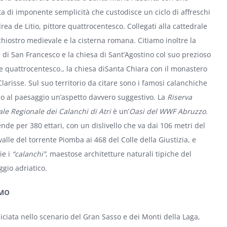
ta di imponente semplicità che custodisce un ciclo di affreschi
rea de Litio, pittore quattrocentesco. Collegati alla cattedrale
 chiostro medievale e la cisterna romana. Citiamo inoltre la
 di San Francesco e la chiesa di Sant’Agostino col suo prezioso
e quattrocentesco., la chiesa diSanta Chiara con il monastero
Clarisse. Sul suo territorio da citare sono i famosi calanchiche
 al paesaggio un’aspetto davvero suggestivo. La
Riserva
le Regionale dei Calanchi di Atri
è un’
Oasi del WWF Abruzzo
.
ende per 380 ettari, con un dislivello che va dai 106 metri del
alle del torrente Piomba ai 468 del Colle della Giustizia, e
ie i
“calanchi”
, maestose architetture naturali tipiche del
gio adriatico.
MO
iciata nello scenario del Gran Sasso e dei Monti della Laga,