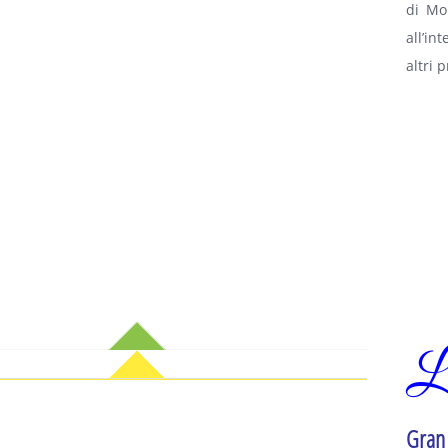
di Mo
all’in
altri p
L
Gran 