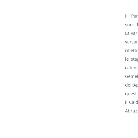
Il Pa
suoi 
La var
versa
riflet
le sta
caten
Gemel
dell’
quest
il Cal
Abruzz